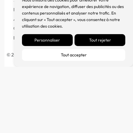
Nous utilisons des cookies pour améliorer votre
expérience de navigation, diffuser des publicités ou des
Mentions Légales
contenus personnalisés et analyser notre trafic. En
À propos
cliquant sur « Tout accepter », vous consentez à notre
utilisation des cookies.
Contact
Blog
Personnaliser
Tout rejeter
© 2023 France Major Diffusion – Fait avec ♥ par l’
Agence
Tout accepter
Germain