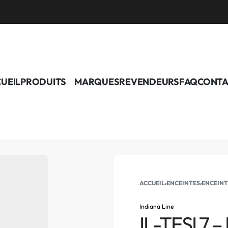
UEIL
PRODUITS
MARQUES
REVENDEURS
FAQ
CONTA
ACCUEIL
›
ENCEINTES
›
ENCEINT
Indiana Line
IL-TESI 7 –