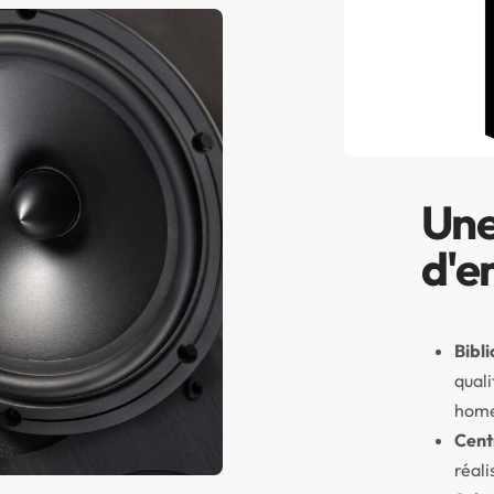
Un
d'e
Bibl
quali
home
Cent
réali