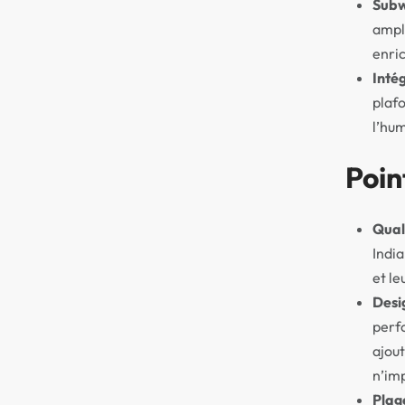
Subw
ampli
enric
Inté
plafo
l’hum
Poin
Qual
India
et le
Desi
perfo
ajout
n’imp
Plag