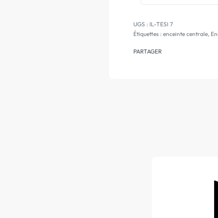
IL-TESI 7
Étiquettes :
enceinte centrale
,
En
PARTAGER