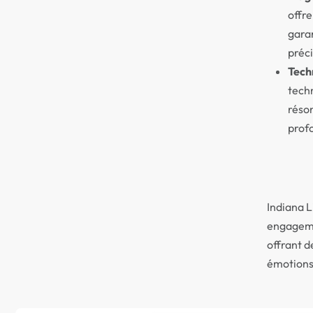
offr
gara
préc
Tech
tech
réso
prof
Indiana L
engagemen
offrant d
émotions