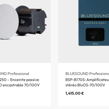
ND Professional
BLUESOUND Professiona
50 – Enceinte passive
BSP-B170S: Amplificateu
 encastrable 70/100V
stéréo BluOS-70/100V
)
1,415.00
€