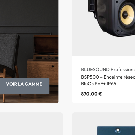
BLUESOUND Professiona
BSP500 – Enceinte résea
BluOs PoE+ IP65
VOIR LA GAMME
870.00
€