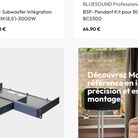
BLUESOUND Professiona
– Subwoofer Intégration
BSP- Pendant Kit pour 
CM (8,5′)-3000W
BCS300
0
€
64.90
€
MOUNTSON
Découvrez Mo
référence en 
précision et e
montage.