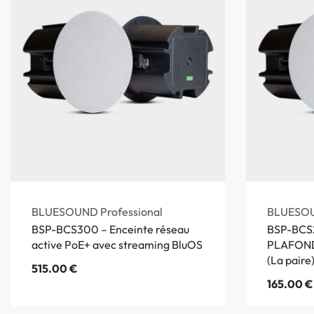
BLUESOUND Professional
BLUESOU
BSP-BCS300 – Enceinte réseau
BSP-BCS2
active PoE+ avec streaming BluOS
PLAFOND
(La paire
515.00
€
165.00
€