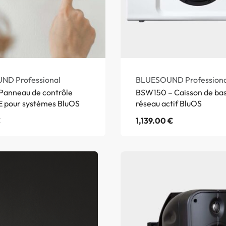
ND Professional
BLUESOUND Professiona
Panneau de contrôle
BSW150 – Caisson de ba
E pour systèmes BluOS
réseau actif BluOS
€
1,139.00
€