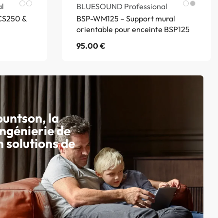
l
BLUESOUND Professional
Blanc
Noir
BCS250 &
BSP-WM125 – Support mural
mat
mat
orientable pour enceinte BSP125
95.00
€
untson, la
ingénierie de
n solutions de