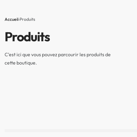
Accueil
›
Produits
Produits
PRE-
RADIO
TUN
AMPLIFICATEURS
C’est ici que vous pouvez parcourir les produits de
cette boutique.