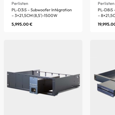
Perlisten
Perlisten
PL-D3iS – Subwoofer Intégration
PL-D8iS 
– 3×21,5CM (8,5′)-1500W
– 8×21,5
5,995.00
€
19,995.0