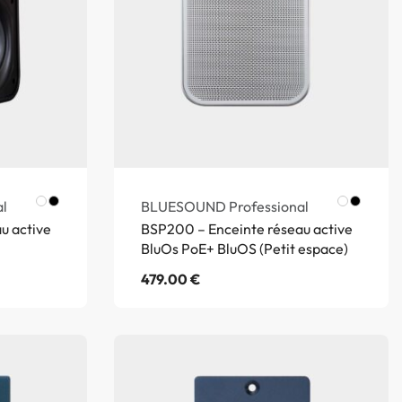
l
BLUESOUND Professional
u active
BSP200 – Enceinte réseau active
BluOs PoE+ BluOS (Petit espace)
479.00
€