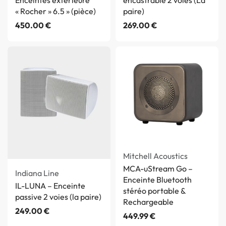
Enceintes extérieure
encastrable 2 voies (La
« Rocher » 6.5 » (pièce)
paire)
450.00
€
269.00
€
Mitchell Acoustics
MCA-uStream Go –
Indiana Line
Enceinte Bluetooth
IL-LUNA – Enceinte
stéréo portable &
passive 2 voies (la paire)
Rechargeable
249.00
€
449.99
€