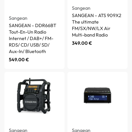
Sangean
SANGEAN – ATS 909X2
Sangean
The ultimate
SANGEAN – DDR66BT
FM/SX/NW/LX Air
Tout-En-Un Radio
Multi-band Radio
Internet / DAB+/ FM-
349.00
€
RDS/ CD/ USB/ SD/
Aux-In/ Bluetooth
549.00
€
Sangean
Sangean