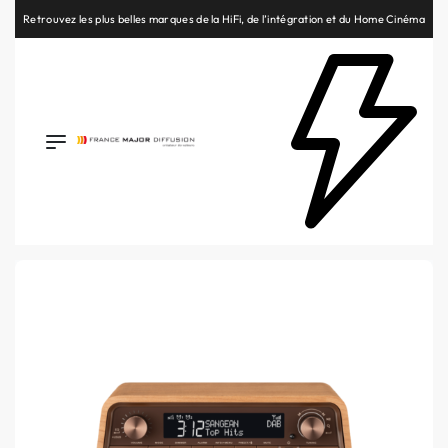
Retrouvez les plus belles marques de la HiFi, de l’intégration et du Home Cinéma