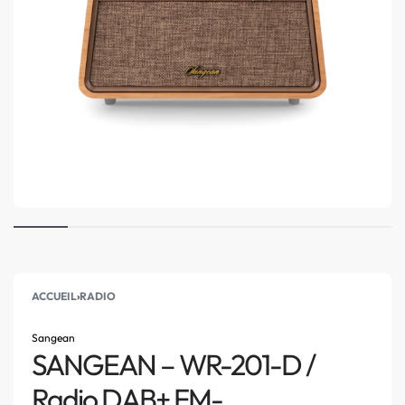
ACCUEIL
›
RADIO
Sangean
SANGEAN – WR-201-D /
Radio DAB+ FM-