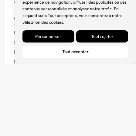
Accessoires
expérience de navigation, diffuser des publicités ou des
contenus personnalisés et analyser notre trafic. En
cliquant sur « Tout accepter », vous consentez à notre
Aide
utilisation des cookies.
FAQ
Personnaliser
Tout rejeter
CGV
Remboursement et échanges
Tout accepter
Politique de confidentialité
FM Diffusion
Mentions Légales
À propos
Contact
Blog