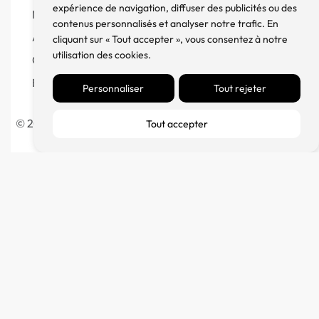
expérience de navigation, diffuser des publicités ou des
Mentions Légales
contenus personnalisés et analyser notre trafic. En
À propos
cliquant sur « Tout accepter », vous consentez à notre
utilisation des cookies.
Contact
Blog
Personnaliser
Tout rejeter
© 2023 France Major Diffusion – Fait avec ♥ par l’
Agence
Tout accepter
Germain