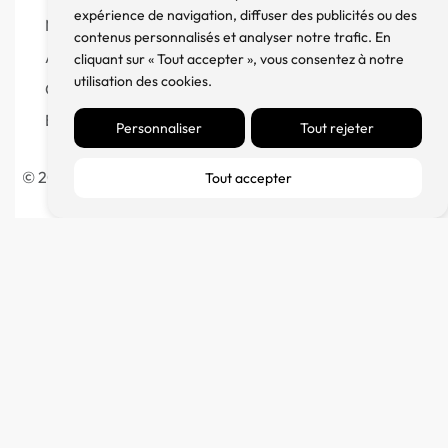
expérience de navigation, diffuser des publicités ou des
Mentions Légales
contenus personnalisés et analyser notre trafic. En
À propos
cliquant sur « Tout accepter », vous consentez à notre
utilisation des cookies.
Contact
Blog
Personnaliser
Tout rejeter
© 2023 France Major Diffusion – Fait avec ♥ par l’
Agence
Tout accepter
Germain