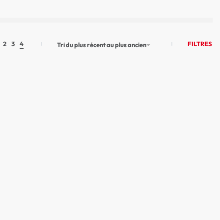
FILTRES
2
3
4
Tri du plus récent au plus ancien