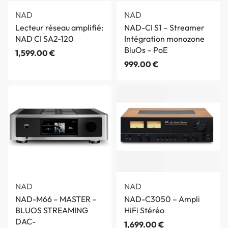
NAD
NAD
Lecteur réseau amplifié:
NAD-CI S1 – Streamer
NAD CI SA2-120
Intégration monozone
BluOs – PoE
1,599.00
€
999.00
€
NAD
NAD
NAD-M66 – MASTER –
NAD-C3050 – Ampli
BLUOS STREAMING
HiFi Stéréo
DAC-
1,699.00
€