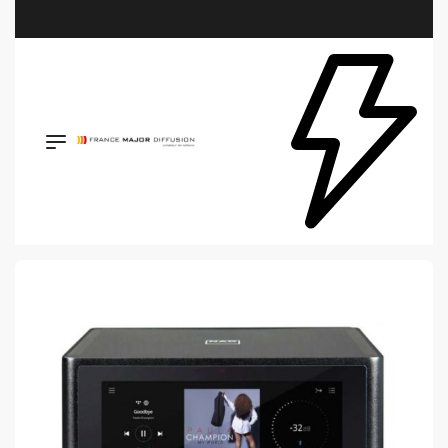
Retrouvez les plus belles marques de la HiFi, de l’intégration et du Home Cinéma