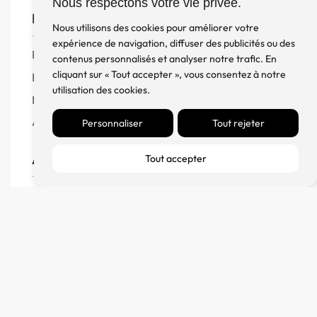
Nous respectons votre vie privée.
Boutique
Nous utilisons des cookies pour améliorer votre
expérience de navigation, diffuser des publicités ou des
Produits
contenus personnalisés et analyser notre trafic. En
cliquant sur « Tout accepter », vous consentez à notre
Enceintes
utilisation des cookies.
Meuble, Rack et Support
Accessoires
Personnaliser
Tout rejeter
Aide
Tout accepter
FAQ
CGV
Remboursement et échanges
Politique de confidentialité
FM Diffusion