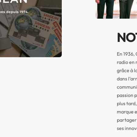
NO
En 1936, 
radio en 
grâce à l
dans l’a
communica
passion p
plus tar
marque et
partager
ses innov