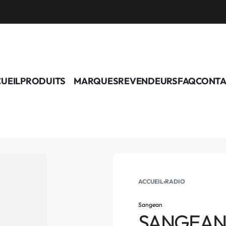
UEIL
PRODUITS
MARQUES
REVENDEURS
FAQ
CONTA
ACCUEIL
›
RADIO
Sangean
SANGEAN –