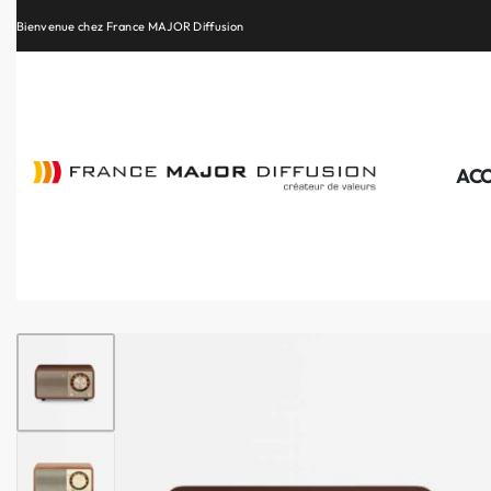
Bienvenue chez France MAJOR Diffusion
Retrouvez les plus belles marques de la HiFi, de l’intégration et du Home Cinéma
ACC