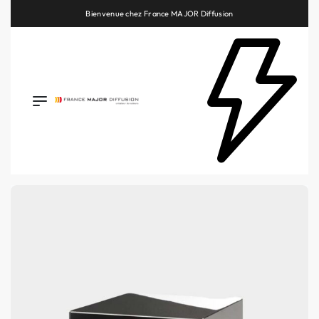
Retrouvez les plus belles marques de la HiFi, de l’intégration et du Home Cinéma