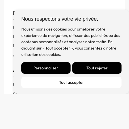
Boutique
Nous respectons votre vie privée.
Produits
Nous utilisons des cookies pour améliorer votre
expérience de navigation, diffuser des publicités ou des
Enceintes
contenus personnalisés et analyser notre trafic. En
Meuble, Rack et Support
cliquant sur « Tout accepter », vous consentez à notre
Accessoires
utilisation des cookies.
Personnaliser
Tout rejeter
Aide
Tout accepter
FAQ
CGV
Remboursement et échanges
Politique de confidentialité
FM Diffusion