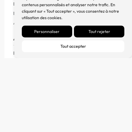
Enceintes
contenus personnalisés et analyser notre trafic. En
cliquant sur « Tout accepter », vous consentez à notre
Meuble, Rack et Support
utilisation des cookies.
Accessoires
Personnaliser
Tout rejeter
Aide
Tout accepter
FAQ
CGV
Remboursement et échanges
Politique de confidentialité
FM Diffusion
Mentions Légales
À propos
Contact