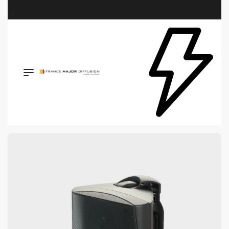
Retrouvez les plus belles marques de la HiFi, de l’intégration et du Home Cinéma