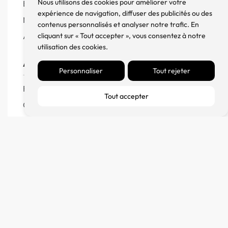
Nous utilisons des cookies pour améliorer votre
Enceintes
expérience de navigation, diffuser des publicités ou des
Meuble, Rack et Support
contenus personnalisés et analyser notre trafic. En
Accessoires
cliquant sur « Tout accepter », vous consentez à notre
utilisation des cookies.
Aide
Personnaliser
Tout rejeter
FAQ
Tout accepter
CGV
Remboursement et échanges
Politique de confidentialité
FM Diffusion
Mentions Légales
À propos
Contact