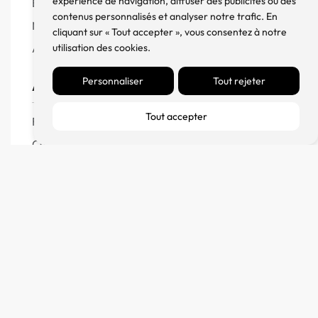
expérience de navigation, diffuser des publicités ou des
Enceintes
contenus personnalisés et analyser notre trafic. En
Meuble, Rack et Support
cliquant sur « Tout accepter », vous consentez à notre
Accessoires
utilisation des cookies.
Personnaliser
Tout rejeter
Aide
Tout accepter
FAQ
CGV
Remboursement et échanges
Politique de confidentialité
FM Diffusion
Mentions Légales
À propos
Contact