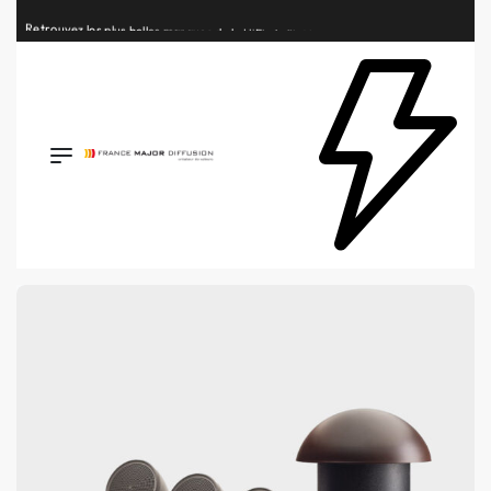
Retrouvez les plus belles marques de la HiFi, de l’intégration et du Home Cinéma