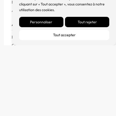
Meuble, Rack et Support
cliquant sur « Tout accepter », vous consentez à notre
utilisation des cookies.
Accessoires
Personnaliser
Tout rejeter
Aide
Tout accepter
FAQ
CGV
Remboursement et échanges
Politique de confidentialité
FM Diffusion
Mentions Légales
À propos
Contact
Blog