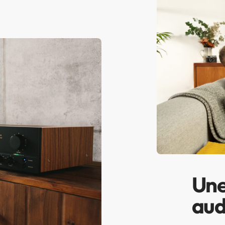
Une
aud