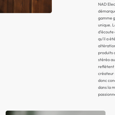
NAD Elect
démarque 
gamme gr
unique. L
d’écoute 
qu’il a ét
altératio
produits 
stéréo a
reflètent 
créateur 
donc conç
dans la m
passionn