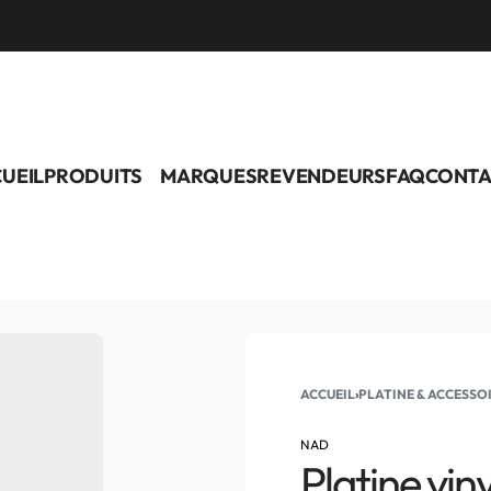
UEIL
PRODUITS
MARQUES
REVENDEURS
FAQ
CONTA
ACCUEIL
›
PLATINE & ACCESSO
NAD
Platine vi