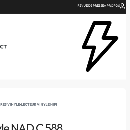
REVUE DE PRESSE
À PROPOS
CT
IRES VINYLE
›
LECTEUR VINYLE HIFI
nyle NAD C 588