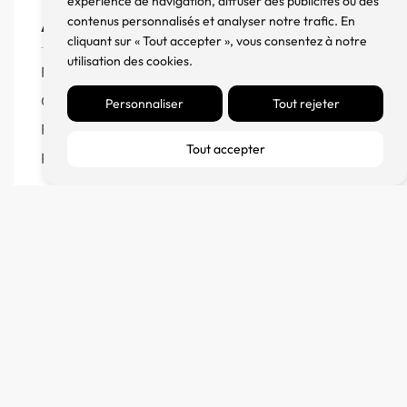
expérience de navigation, diffuser des publicités ou des
contenus personnalisés et analyser notre trafic. En
Aide
cliquant sur « Tout accepter », vous consentez à notre
utilisation des cookies.
FAQ
CGV
Personnaliser
Tout rejeter
Remboursement et échanges
Tout accepter
Politique de confidentialité
FM Diffusion
Mentions Légales
À propos
Contact
Blog
© 2023 France Major Diffusion – Fait avec ♥ par l’
Agence