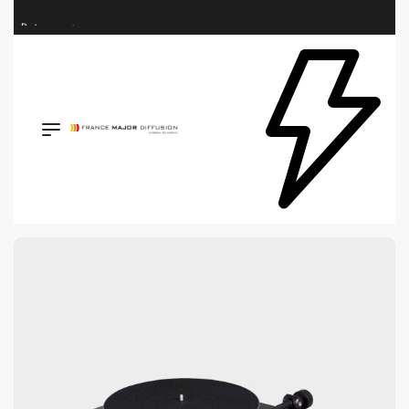
Retrouvez les plus belles marques de la HiFi, de l’intégration et du Home Cinéma