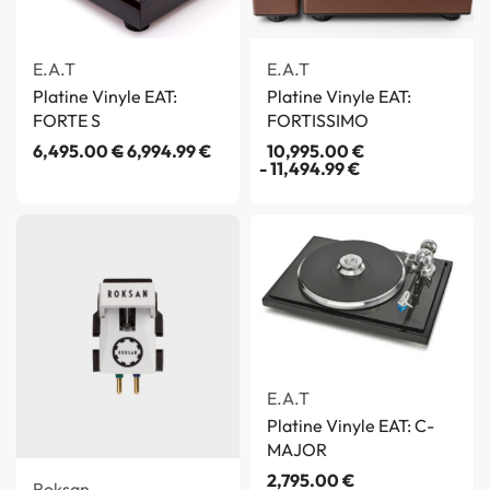
E.A.T
E.A.T
Platine Vinyle EAT:
Platine Vinyle EAT:
FORTE S
FORTISSIMO
6,495.00
€
6,994.99
€
10,995.00
€
11,494.99
€
E.A.T
Platine Vinyle EAT: C-
MAJOR
2,795.00
€
Roksan