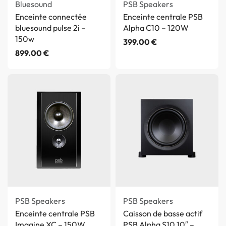
Bluesound
PSB Speakers
Enceinte connectée
Enceinte centrale PSB
bluesound pulse 2i –
Alpha C10 – 120W
150w
399.00
€
899.00
€
PSB Speakers
PSB Speakers
Enceinte centrale PSB
Caisson de basse actif
Imagine XC – 150W
PSB Alpha S10 10″ –