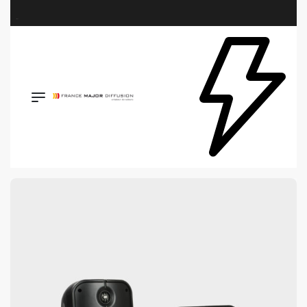
Retrouvez les plus belles marques de la HiFi, de l’intégration et du Home Cinéma