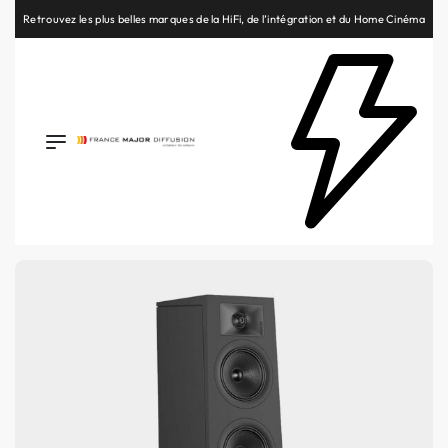
Retrouvez les plus belles marques de la HiFi, de l’intégration et du Home Cinéma