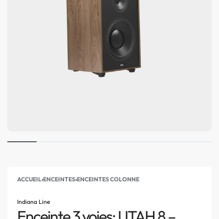
ACCUEIL
›
ENCEINTES
›
ENCEINTES COLONNE
Indiana Line
Enceinte 3 voies: UTAH 8 –