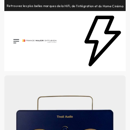
Retrouvez les plus belles marques de la HiFi, de l’intégration et du Home Cinéma