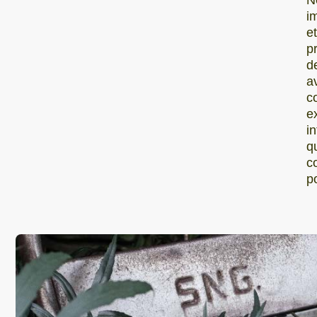
i
e
p
d
a
c
e
i
q
c
p