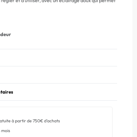
 régler et à utiliser, avec un éclairage doux qui permet
ndeur
taires
atuite à partir de 750€ d'achats
 mois