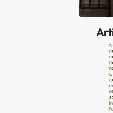
Art
N
m
m
f
n
C
fo
e
e
s
i
l