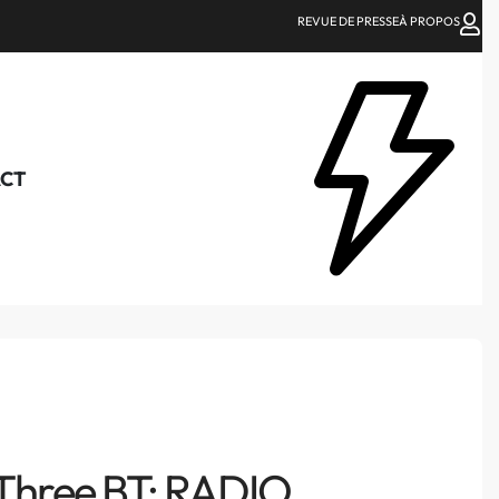
REVUE DE PRESSE
À PROPOS
CT
Three BT: RADIO