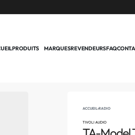
UEIL
PRODUITS
MARQUES
REVENDEURS
FAQ
CONTA
ACCUEIL
›
RADIO
TIVOLI AUDIO
TA-Model 