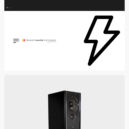
Retrouvez les plus belles marques de la HiFi, de l’intégration et du Home Cinéma