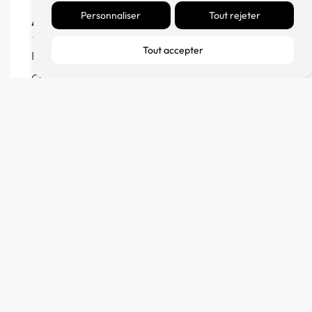
Personnaliser
Tout rejeter
Aide
Tout accepter
FAQ
CGV
Remboursement et échanges
Politique de confidentialité
FM Diffusion
Mentions Légales
À propos
Contact
Blog
© 2023 France Major Diffusion – Fait avec ♥ par l’
Agence