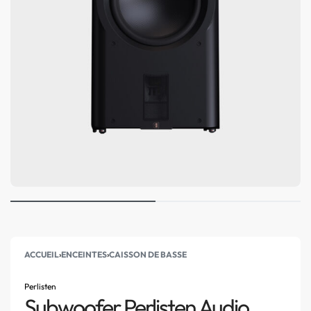
ACCUEIL
›
ENCEINTES
›
CAISSON DE BASSE
Perlisten
Subwoofer Perlisten Audio