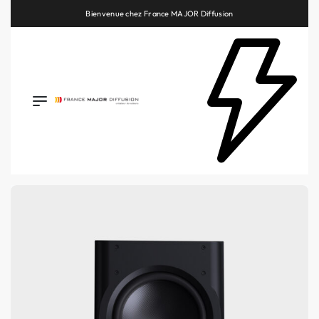
Retrouvez les plus belles marques de la HiFi, de l’intégration et du Home Cinéma