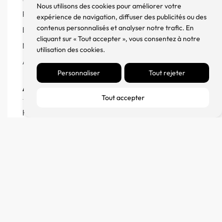
Nous utilisons des cookies pour améliorer votre
Produits
expérience de navigation, diffuser des publicités ou des
contenus personnalisés et analyser notre trafic. En
Enceintes
cliquant sur « Tout accepter », vous consentez à notre
Meuble, Rack et Support
utilisation des cookies.
Accessoires
Personnaliser
Tout rejeter
Aide
Tout accepter
FAQ
CGV
Remboursement et échanges
Politique de confidentialité
FM Diffusion
Mentions Légales