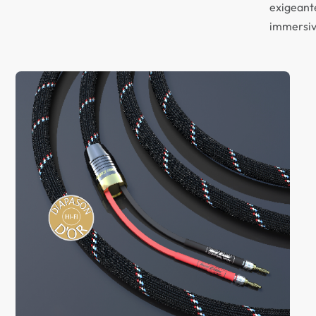
exigeante
immersiv