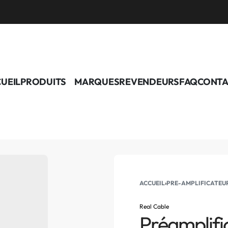
UEIL
PRODUITS
MARQUES
REVENDEURS
FAQ
CONTA
ACCUEIL
›
PRE-AMPLIFICATEU
Real Cable
Préamplif