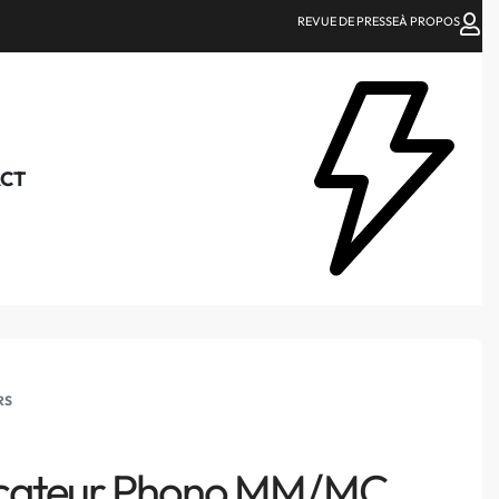
REVUE DE PRESSE
À PROPOS
CT
RS
icateur Phono MM/MC