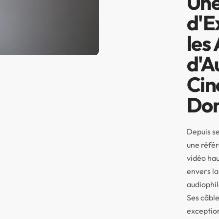
Une
d'E
les
d'A
Cin
Dom
Depuis se
une référ
vidéo ha
envers la 
audiophil
Ses câble
exceptio