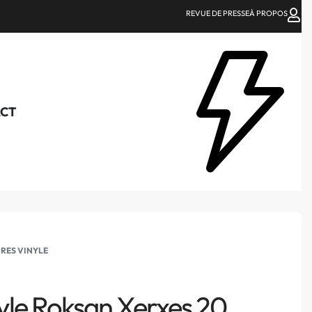
REVUE DE PRESSE
À PROPOS
CT
IRES VINYLE
nyle Roksan Xerxes 20