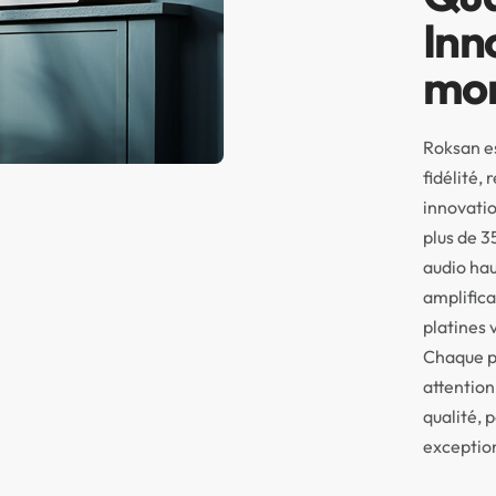
Inn
mon
Roksan e
fidélité,
innovatio
plus de 3
audio hau
amplifica
platines 
Chaque p
attention
qualité, 
exception