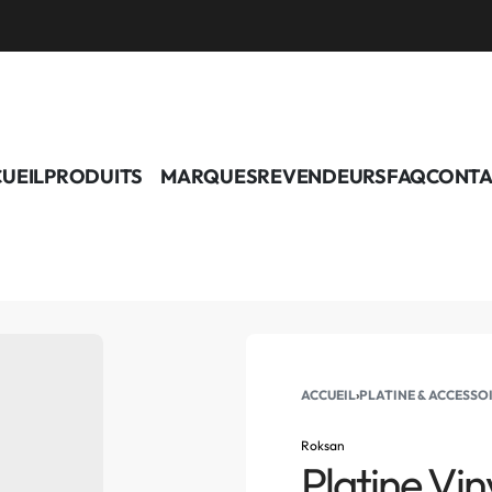
UEIL
PRODUITS
MARQUES
REVENDEURS
FAQ
CONTA
ACCUEIL
›
PLATINE & ACCESSO
Roksan
Platine Vi