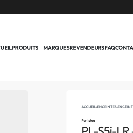
UEIL
PRODUITS
MARQUES
REVENDEURS
FAQ
CONTA
ACCUEIL
›
ENCEINTES
›
ENCEINT
Perlisten
PL-S5i-LR –