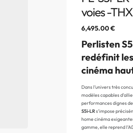
voies -THX
6,495.00
€
Perlisten S5i
redéfinit l
cinéma hau
Dans l’univers très concu
modèles capables d’allie
performances dignes des
S5i‑LR
s’impose précisém
home cinéma exigeantes 
gamme, elle reprend l’AD