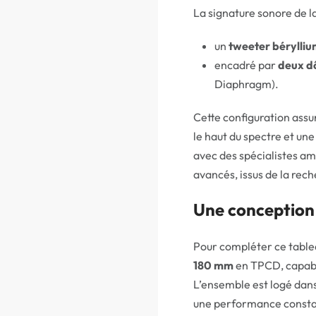
La signature sonore de la
un
tweeter bérylli
encadré par
deux d
Diaphragm).
Cette configuration assu
le haut du spectre et une
avec des spécialistes a
avancés, issus de la rec
Une conception
Pour compléter ce table
180 mm
en TPCD, capabl
L’ensemble est logé dans
une performance constan