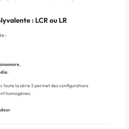
lyvalente : LCR ou LR
ée :
ransonore
,
édia
.
 toute la série S permet des configurations
ent homogènes.
ndeur