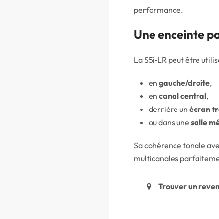
performance.
Une enceinte po
La S5i‑LR peut être utilis
en
gauche/droite
,
en
canal central
,
derrière un
écran t
ou dans une
salle m
Sa cohérence tonale avec
multicanales parfaitem
Trouver un reve