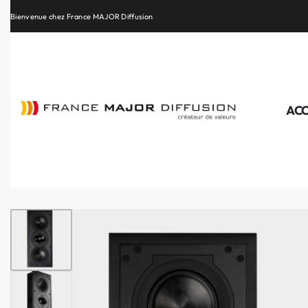
Retrouvez les plus belles marques de la HiFi, de l’intégration et du Home Cinéma
ACC