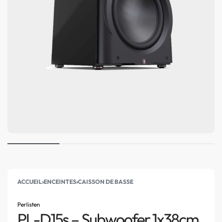
ACCUEIL
›
ENCEINTES
›
CAISSON DE BASSE
Perlisten
PL-D15s – Subwoofer 1x38cm