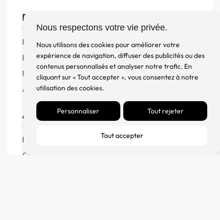
Boutique
Nous respectons votre vie privée.
Produits
Nous utilisons des cookies pour améliorer votre
expérience de navigation, diffuser des publicités ou des
Enceintes
contenus personnalisés et analyser notre trafic. En
Meuble, Rack et Support
cliquant sur « Tout accepter », vous consentez à notre
utilisation des cookies.
Accessoires
Personnaliser
Tout rejeter
Aide
Tout accepter
FAQ
CGV
Remboursement et échanges
Politique de confidentialité
FM Diffusion