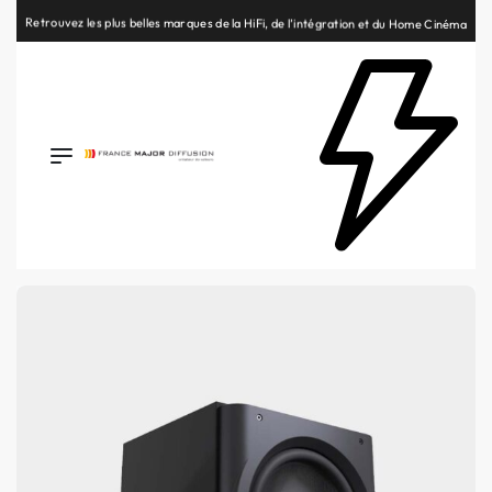
Retrouvez les plus belles marques de la HiFi, de l’intégration et du Home Cinéma