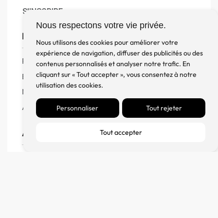
S'INSCRIRE
Nous respectons votre vie privée.
Boutique
Nous utilisons des cookies pour améliorer votre
expérience de navigation, diffuser des publicités ou des
Produits
contenus personnalisés et analyser notre trafic. En
cliquant sur « Tout accepter », vous consentez à notre
Enceintes
utilisation des cookies.
Meuble, Rack et Support
Accessoires
Personnaliser
Tout rejeter
Aide
Tout accepter
FAQ
CGV
Remboursement et échanges
Politique de confidentialité