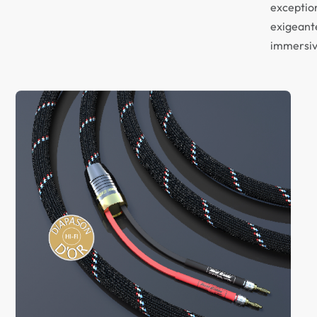
exceptio
exigeante
immersiv