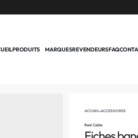
UEIL
PRODUITS
MARQUES
REVENDEURS
FAQ
CONTA
ACCUEIL
›
ACCESSOIRES
Real Cable
Fiches ban