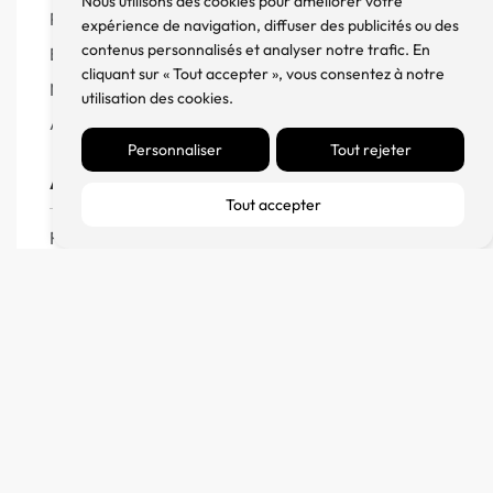
Nous utilisons des cookies pour améliorer votre
Produits
expérience de navigation, diffuser des publicités ou des
contenus personnalisés et analyser notre trafic. En
Enceintes
cliquant sur « Tout accepter », vous consentez à notre
Meuble, Rack et Support
utilisation des cookies.
Accessoires
Personnaliser
Tout rejeter
Aide
Tout accepter
FAQ
CGV
Remboursement et échanges
Politique de confidentialité
FM Diffusion
Mentions Légales
À propos