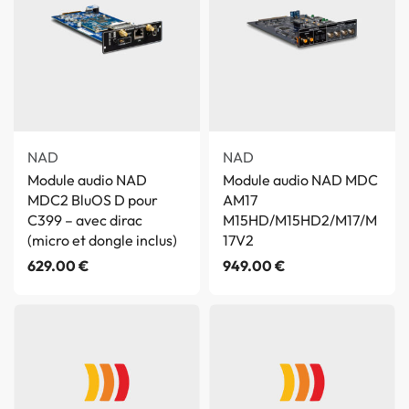
NAD
NAD
Module audio NAD
Module audio NAD MDC
MDC2 BluOS D pour
AM17
C399 – avec dirac
M15HD/M15HD2/M17/M
(micro et dongle inclus)
17V2
629.00
€
949.00
€