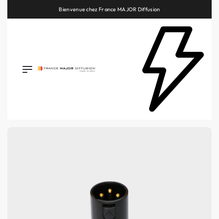
Retrouvez les plus belles marques de la HiFi, de l’intégration et du Home Cinéma