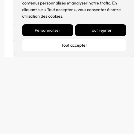
contenus personnalisés et analyser notre trafic. En
Enceintes
cliquant sur « Tout accepter », vous consentez à notre
Meuble, Rack et Support
utilisation des cookies.
Accessoires
Personnaliser
Tout rejeter
Aide
Tout accepter
FAQ
CGV
Remboursement et échanges
Politique de confidentialité
FM Diffusion
Mentions Légales
À propos
Contact