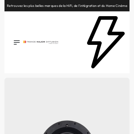
Retrouvez les plus belles marques de la HiFi, de l’intégration et du Home Cinéma