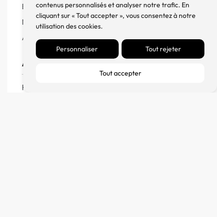
contenus personnalisés et analyser notre trafic. En
Enceintes
cliquant sur « Tout accepter », vous consentez à notre
Meuble, Rack et Support
utilisation des cookies.
Accessoires
Personnaliser
Tout rejeter
Aide
Tout accepter
FAQ
CGV
Remboursement et échanges
Politique de confidentialité
FM Diffusion
Mentions Légales
À propos
Contact