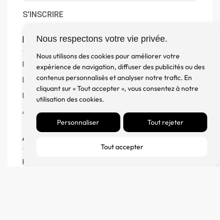
S'INSCRIRE
Boutique
Nous respectons votre vie privée.
Nous utilisons des cookies pour améliorer votre
Produits
expérience de navigation, diffuser des publicités ou des
contenus personnalisés et analyser notre trafic. En
Enceintes
cliquant sur « Tout accepter », vous consentez à notre
Meuble, Rack et Support
utilisation des cookies.
Accessoires
Personnaliser
Tout rejeter
Aide
Tout accepter
FAQ
CGV
Remboursement et échanges
Politique de confidentialité