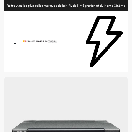
Retrouvez les plus belles marques de la HiFi, de l’intégration et du Home Cinéma