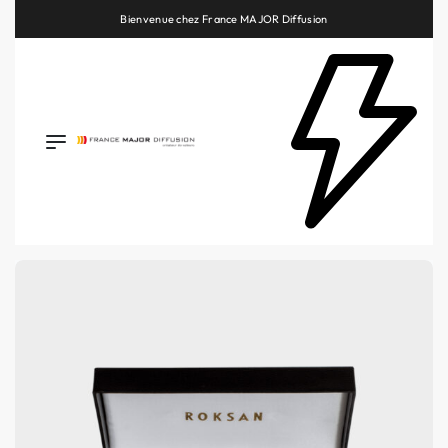
Retrouvez les plus belles marques de la HiFi, de l’intégration et du Home Cinéma