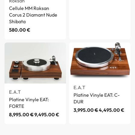
Roksan
Cellule MM Roksan
Corus 2 Diamant Nude
Shibata
580.00
€
E.A.T
E.A.T
Platine Vinyle EAT: C-
Platine Vinyle EAT:
DUR
FORTE
3,995.00
€
4,495.00
€
8,995.00
€
9,495.00
€