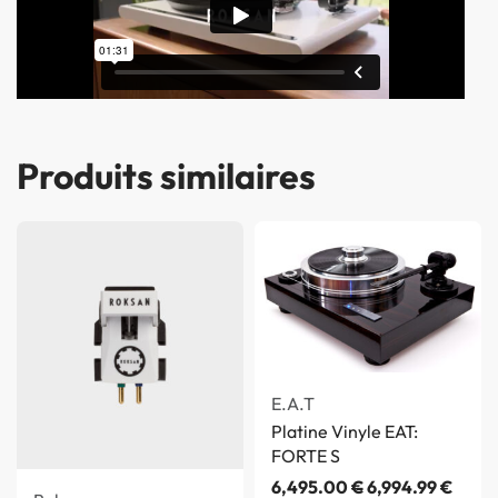
Produits similaires
E.A.T
Platine Vinyle EAT:
FORTE S
6,495.00
€
6,994.99
€