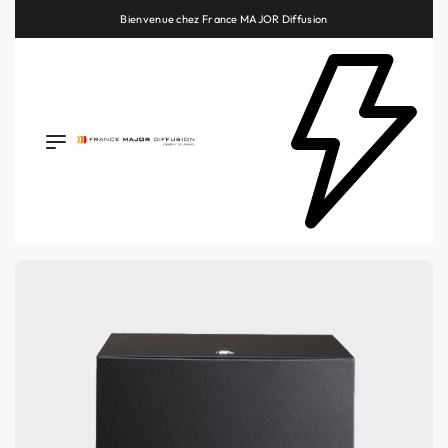
Retrouvez les plus belles marques de la HiFi, de l’intégration et du Home Cinéma