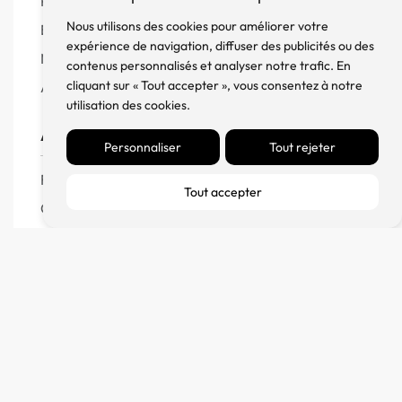
Produits
Nous utilisons des cookies pour améliorer votre
Enceintes
expérience de navigation, diffuser des publicités ou des
Meuble, Rack et Support
contenus personnalisés et analyser notre trafic. En
cliquant sur « Tout accepter », vous consentez à notre
Accessoires
utilisation des cookies.
Aide
Personnaliser
Tout rejeter
FAQ
Tout accepter
CGV
Remboursement et échanges
Politique de confidentialité
FM Diffusion
Mentions Légales
À propos