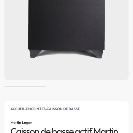
ACCUEIL
›
ENCEINTES
›
CAISSON DE BASSE
Martin Logan
Caisson de basse actif Martin