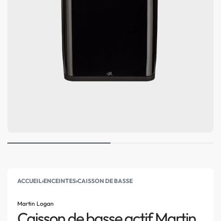
ACCUEIL
›
ENCEINTES
›
CAISSON DE BASSE
Martin Logan
Caisson de basse actif Martin