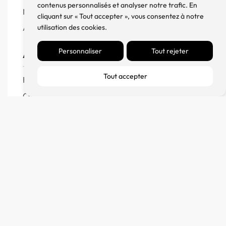
contenus personnalisés et analyser notre trafic. En
Meuble, Rack et Support
cliquant sur « Tout accepter », vous consentez à notre
Accessoires
utilisation des cookies.
Personnaliser
Tout rejeter
Aide
Tout accepter
FAQ
CGV
Remboursement et échanges
Politique de confidentialité
FM Diffusion
Mentions Légales
À propos
Contact