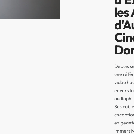
les
d'A
Cin
Dom
Depuis se
une référ
vidéo ha
envers la 
audiophil
Ses câble
exceptio
exigeante
immersiv