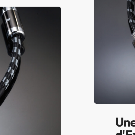
Une
d'E