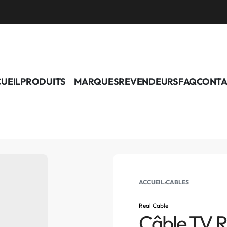
UEIL
PRODUITS
MARQUES
REVENDEURS
FAQ
CONTA
ACCUEIL
›
CABLES
Real Cable
Câble TV R