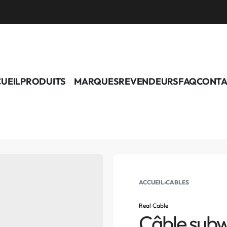
UEIL
PRODUITS
MARQUES
REVENDEURS
FAQ
CONTA
ACCUEIL
›
CABLES
Real Cable
Câble subwo