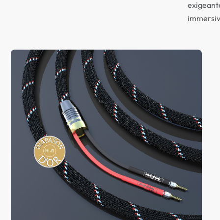
exigeante
immersiv