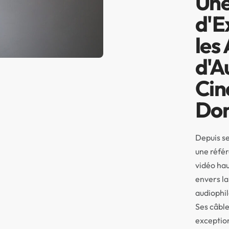
Une
d'E
les
d'A
Cin
Dom
Depuis se
une référ
vidéo ha
envers la 
audiophil
Ses câble
exceptio