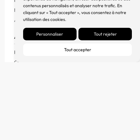
contenus personnalisés et analyser notre trafic. En
Meuble, Rack et Support
cliquant sur « Tout accepter », vous consentez à notre
utilisation des cookies.
Accessoires
Personnaliser
Tout rejeter
Aide
Tout accepter
FAQ
CGV
Remboursement et échanges
Politique de confidentialité
FM Diffusion
Mentions Légales
À propos
Contact