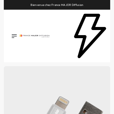
Retrouvez les plus belles marques de la HiFi, de l’intégration et du Home Cinéma