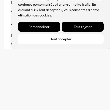
Meuble, Rack et Support
contenus personnalisés et analyser notre trafic. En
cliquant sur « Tout accepter », vous consentez à notre
Accessoires
utilisation des cookies.
Aide
Personnaliser
Tout rejeter
FAQ
Tout accepter
CGV
Remboursement et échanges
Politique de confidentialité
FM Diffusion
Mentions Légales
À propos
Contact
Blog