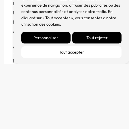
Produits
expérience de navigation, diffuser des publicités ou des
contenus personnalisés et analyser notre trafic. En
Enceintes
cliquant sur « Tout accepter », vous consentez à notre
Meuble, Rack et Support
utilisation des cookies.
Accessoires
Personnaliser
Tout rejeter
Aide
Tout accepter
FAQ
CGV
Remboursement et échanges
Politique de confidentialité
FM Diffusion
Mentions Légales
À propos