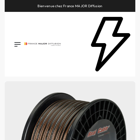
Retrouvez les plus belles marques de la HiFi, de l’intégration et du Home Cinéma