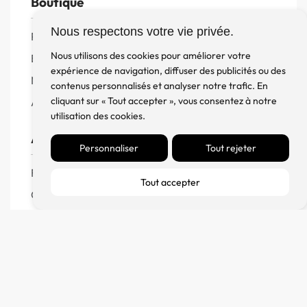
Boutique
Nous respectons votre vie privée.
Produits
Nous utilisons des cookies pour améliorer votre
Enceintes
expérience de navigation, diffuser des publicités ou des
Meuble, Rack et Support
contenus personnalisés et analyser notre trafic. En
cliquant sur « Tout accepter », vous consentez à notre
Accessoires
utilisation des cookies.
Aide
Personnaliser
Tout rejeter
FAQ
Tout accepter
CGV
Remboursement et échanges
Politique de confidentialité
FM Diffusion