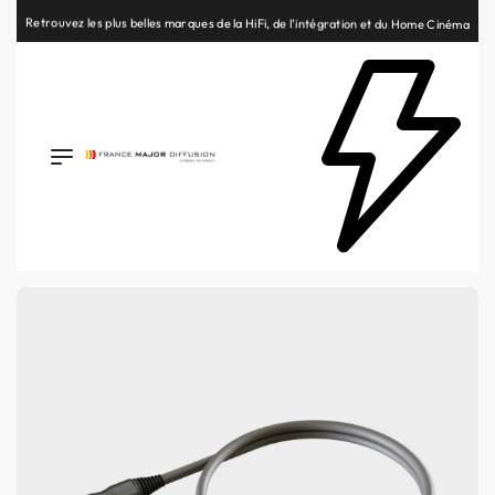
Retrouvez les plus belles marques de la HiFi, de l’intégration et du Home Cinéma