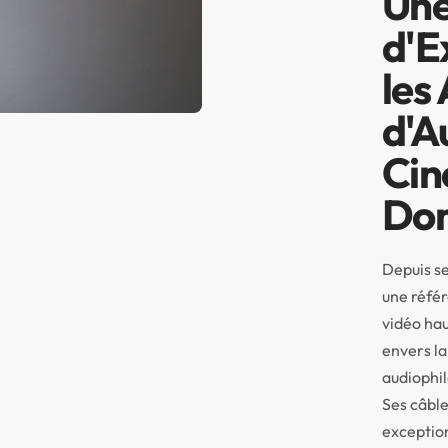
Une
d'E
les
d'A
Cin
Dom
Depuis se
une référ
vidéo ha
envers la 
audiophil
Ses câble
exceptio