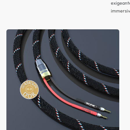
exigeante
immersiv