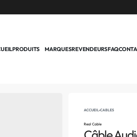
UEIL
PRODUITS
MARQUES
REVENDEURS
FAQ
CONTA
ACCUEIL
›
CABLES
Real Cable
Câble Audi