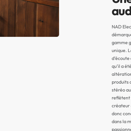
aud
NAD Elect
démarque 
gamme gr
unique. L
d’écoute 
qu’il a ét
altératio
produits 
stéréo a
reflètent 
créateur 
donc conç
dans la m
passionn