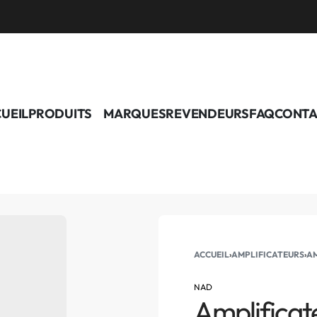
UEIL
PRODUITS
MARQUES
REVENDEURS
FAQ
CONTA
ACCUEIL
›
AMPLIFICATEURS
›
AM
NAD
Amplificat