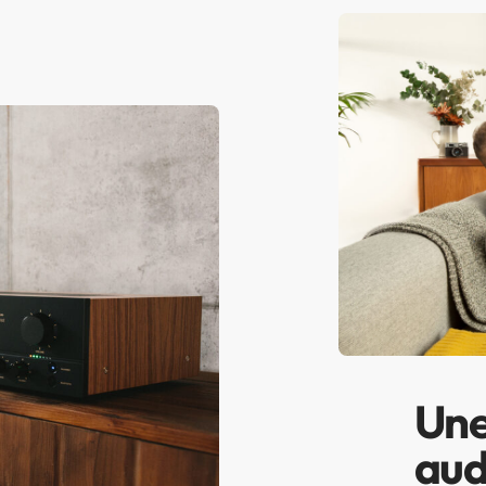
Une
aud