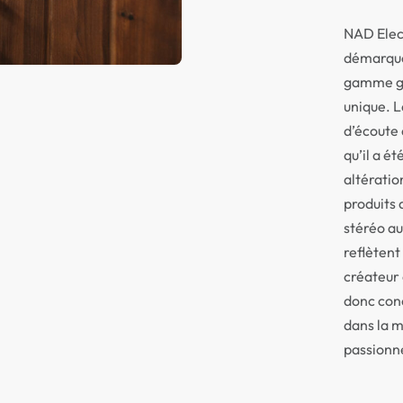
NAD Elect
démarque 
gamme gr
unique. L
d’écoute 
qu’il a ét
altératio
produits 
stéréo a
reflètent 
créateur 
donc conç
dans la m
passionn