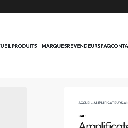
UEIL
PRODUITS
MARQUES
REVENDEURS
FAQ
CONTA
ACCUEIL
›
AMPLIFICATEURS
›
AM
NAD
Amplificat